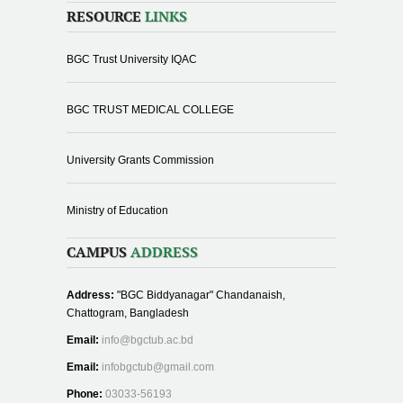
RESOURCE
LINKS
BGC Trust University IQAC
BGC TRUST MEDICAL COLLEGE
University Grants Commission
Ministry of Education
CAMPUS
ADDRESS
Address:
"BGC Biddyanagar" Chandanaish,
Chattogram, Bangladesh
Email:
info@bgctub.ac.bd
Email:
infobgctub@gmail.com
Phone:
03033-56193