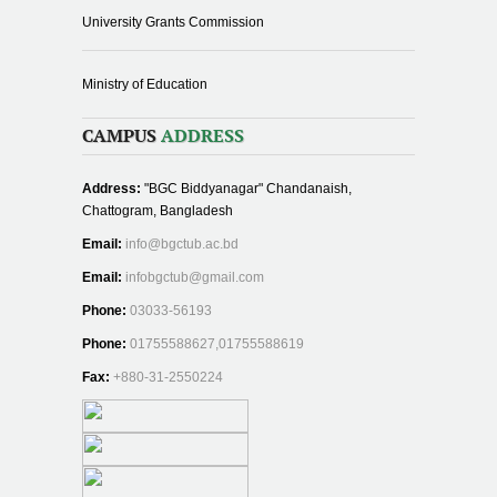
University Grants Commission
Ministry of Education
CAMPUS
ADDRESS
Address:
"BGC Biddyanagar" Chandanaish,
Chattogram, Bangladesh
Email:
info@bgctub.ac.bd
Email:
infobgctub@gmail.com
Phone:
03033-56193
Phone:
01755588627,01755588619
Fax:
+880-31-2550224