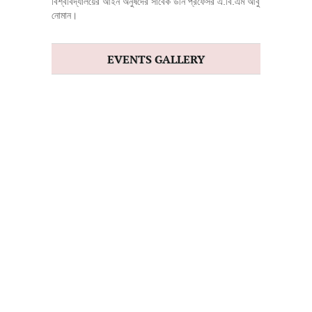
বিশ্ববিদ্যালয়ের আইন অনুষদের সাবেক ডীন প্রফেসর এ.বি.এম আবু
নোমান।
EVENTS GALLERY