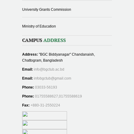
University Grants Commission
Ministry of Education
CAMPUS
ADDRESS
Address:
"BGC Biddyanagar" Chandanaish,
Chattogram, Bangladesh
Email:
info@bgctub.ac.bd
Email:
infobgctub@gmail.com
Phone:
03033-56193
Phone:
01755588627,01755588619
Fax:
+880-31-2550224