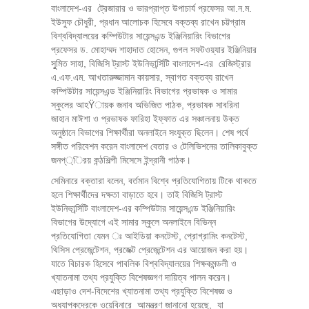
বাংলাদেশ-এর ট্রেজারার ও ভারপ্রাপ্ত উপাচার্য প্রফেসর আ.ন.ম.
ইউসুফ চৌধুরী, প্রধান আলোচক হিসেবে বক্তব্য রাখেন চট্টগ্রাম
বিশ্ববিদ্যালয়ের কম্পিউটার সায়েন্সএন্ড ইঞ্জিনিয়ারিং বিভাগের
প্রফেসর ড. মোহাম্মদ শাহাদাত হোসেন, গুগল সফটওয়্যার ইঞ্জিনিয়ার
সুুমিত সাহা, বিজিসি ট্রাস্ট ইউনিভার্র্সিটি বাংলাদেশ-এর রেজিস্ট্রার
এ.এফ.এম. আখতারুজ্জামান কায়সার, স্বাগত বক্তব্য রাখেন
কম্পিউটার সায়েন্সএন্ড ইঞ্জিনিয়ারিং বিভাগের প্রভাষক ও সামার
স্কুলের আহŸায়ক জনাব অভিজিত পাঠক, প্রভাষক সাবরিনা
জাহান মাঈশা ও প্রভাষক ফারিহা ইফ্ফাত এর সঞ্চালনায় উক্ত
অনুষ্ঠানে বিভাগের শিক্ষার্থীরা অনলাইনে সংযুক্ত ছিলেন। শেষ পর্বে
সঙ্গীত পরিবেশন করেন বাংলাদেশ বেতার ও টেলিভিশনের তালিকাবুক্ত
জনপ্্িরয় কন্ঠশিল্পী মিসেসে ইন্দ্রানী পাঠক।
সেমিনারে বক্তারা বলেন, বর্তমান বিশ্বে প্রতিযোগিতায় টিকে থাকতে
হলে শিক্ষার্থীদের দক্ষতা বাড়াতে হবে। তাই বিজিসি ট্রাস্ট
ইউনিভার্র্সিটি বাংলাদেশ-এর কম্পিউটার সায়েন্সএন্ড ইঞ্জিনিয়ারিং
বিভাগের উদ্যোগে এই সামার স্কুলে অনলাইনে বিভিন্ন
প্রতিযোগিতা যেমন ঃ আইডিয়া কনটেস্ট, প্রোগ্রামিং কনটেস্ট,
থিসিস প্রেজেন্টেশন, প্রজেক্ট প্রেজেন্টেশন এর আয়োজন করা হয়।
যাতে বিচারক হিসেবে পাবলিক বিশ্ববিদ্যালয়ের শিক্ষকমন্ডলী ও
খ্যাতনামা তথ্য প্রযুক্তি বিশেষজ্ঞগণ দায়িত্ব পালন করেন।
এছাড়াও দেশ-বিদেশের খ্যাতনামা তথ্য প্রযুক্তি বিশেষজ্ঞ ও
অধ্যাপকদেরকে ওয়েবিনারে আমন্ত্রণ জানানো হয়েছে, যা